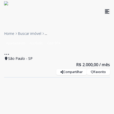
Home
Buscar imóvel
...
Apartamento
ALUGUEL
Cód:
974
...
São Paulo - SP
R$ 2.000,00
/ mês
Compartilhar
Favorito