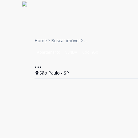
Home
Buscar imóvel
...
Apartamento
VENDA
Cód:
950
...
São Paulo - SP