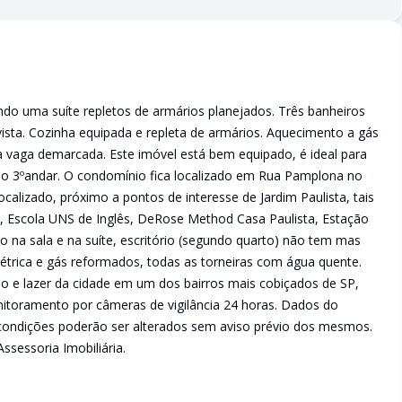
do uma suíte repletos de armários planejados. Três banheiros
 vista. Cozinha equipada e repleta de armários. Aquecimento a gás
 vaga demarcada. Este imóvel está bem equipado, é ideal para
o 3ºandar. O condomínio fica localizado em Rua Pamplona no
ocalizado, próximo a pontos de interesse de Jardim Paulista, tais
i, Escola UNS de Inglês, DeRose Method Casa Paulista, Estação
 na sala e na suíte, escritório (segundo quarto) não tem mas
 elétrica e gás reformados, todas as torneiras com água quente.
io e lazer da cidade em um dos bairros mais cobiçados de SP,
onitoramento por câmeras de vigilância 24 horas. Dados do
e condições poderão ser alterados sem aviso prévio dos mesmos.
sessoria Imobiliária.