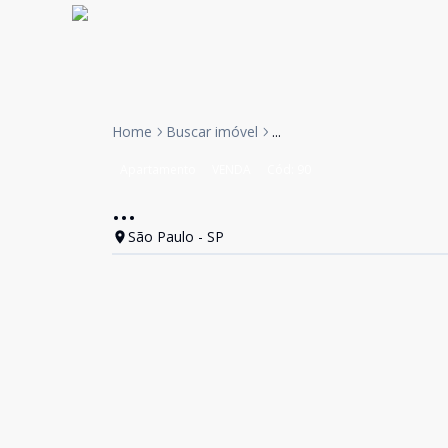
Home
Buscar imóvel
...
Apartamento
VENDA
Cód:
90
...
São Paulo - SP