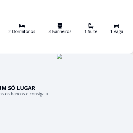
2
Dormitório
s
3
Banheiro
s
1
Suíte
1
Vaga
UM SÓ LUGAR
s os bancos e consiga a