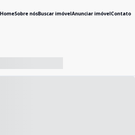
Home
Sobre nós
Buscar imóvel
Anunciar imóvel
Contato
-- ----- ----- --- ------