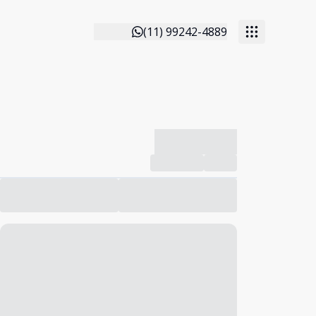
(11) 99242-4889
-------------
Compartilhar
Favorito