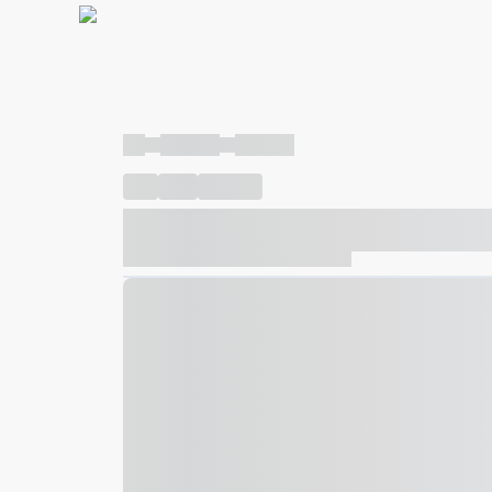
----
----- -----
----- -----
----
-----
---- ------
----- ----- -- ------ ---- ---- -- ---
----- ----- -- ------ ----- ----- -- ------