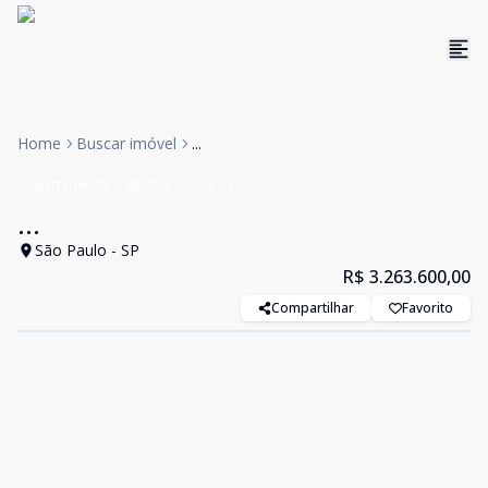
Home
Buscar imóvel
...
Apartamento
VENDA
Cód:
859
...
São Paulo - SP
R$ 3.263.600,00
Compartilhar
Favorito