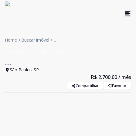
Home
Buscar imóvel
...
Apartamento
ALUGUEL
Cód:
1225
...
São Paulo - SP
R$ 2.700,00
/ mês
Compartilhar
Favorito