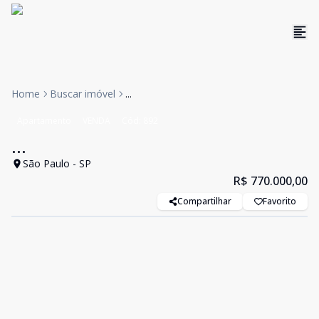
Home
Buscar imóvel
...
Apartamento
VENDA
Cód:
892
...
São Paulo - SP
R$ 770.000,00
Compartilhar
Favorito