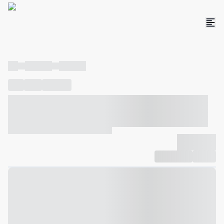
----
----- -----
----- -----
----
-----
---- ------
----- ----- -- ------ ---- ---- -- ----- ----- -----
--- ------
----- ----- -- ------ ----- ----- -- ------
-------------
Compartilhar
Favorito