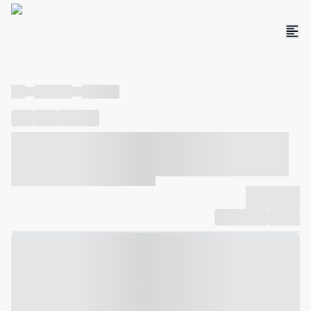
----
----- -----
----- -----
----
-----
---- ------
----- ----- -- ------ ---- ---- -- ----- ----- -----
--- ------
----- ----- -- ------ ----- ----- -- ------
-------------
Compartilhar
Favorito