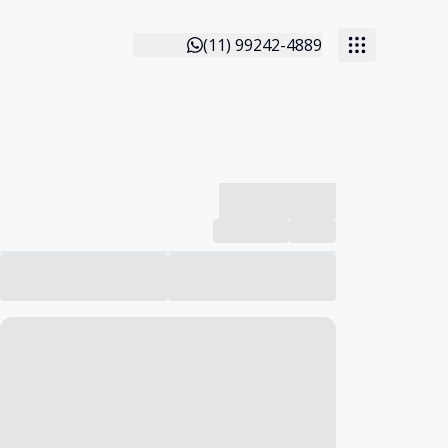
(11) 99242-4889
-------------
Compartilhar
Favorito