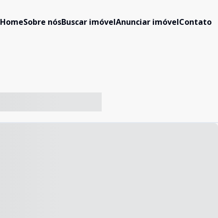
Home
Sobre nós
Buscar imóvel
Anunciar imóvel
Contato
-- ----- ----- --- ------