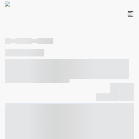
----
----- -----
----- -----
----
-----
---- ------
----- ----- -- ------ ---- ---- -- ----- ----- -----
--- ------
----- ----- -- ------ ----- ----- -- ------
-------------
Compartilhar
Favorito