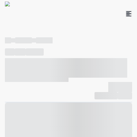
----
----- -----
----- -----
----
-----
---- ------
----- ----- -- ------ ---- ---- -- ----- ----- -----
--- ------
----- ----- -- ------ ----- ----- -- ------
-------------
Compartilhar
Favorito