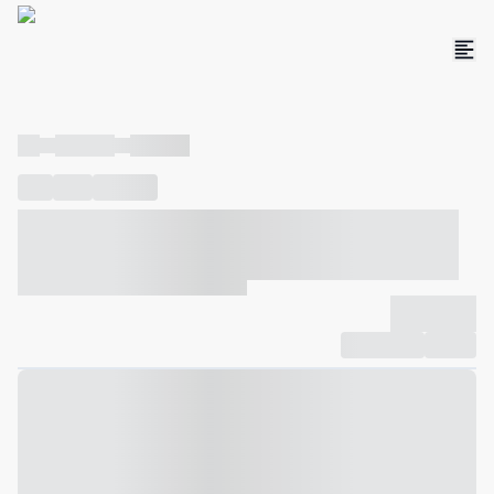
----
----- -----
----- -----
----
-----
---- ------
----- ----- -- ------ ---- ---- -- ----- ----- -----
--- ------
----- ----- -- ------ ----- ----- -- ------
-------------
Compartilhar
Favorito