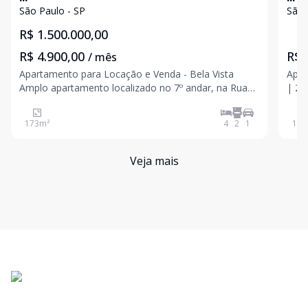
São Paulo - SP
São 
R$ 1.500.000,00
R$ 4.900,00
R$ 
/ mês
Apartamento para Locação e Venda - Bela Vista
Apar
Amplo apartamento localizado no 7º andar, na Rua
| 2 S
São Carlos do Pinhal, nº 485, no tradicional bairro
com 
Bela Vista. Com 173 m² de área privativa, o imóvel
em u
173
m²
4
2
1
134
oferece excelente distribuição dos ambientes, ótima
Loca
ve
Veja mais