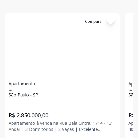
Cód:
1405
Comparar
Có
Apartamento
Apa
...
...
São Paulo - SP
São 
R$ 2.850.000,00
R$ 
Apartamento à venda na Rua Bela Cintra, 1714 - 13º
Apar
Andar | 3 Dormitórios | 2 Vagas | Excelente
40 m² | 4º and
Localização More em um dos endereços mais
dest