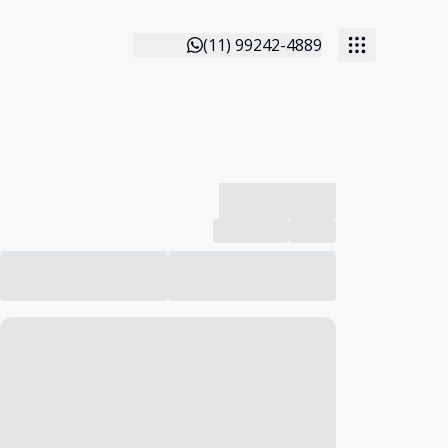
(11) 99242-4889
-------------
Compartilhar
Favorito