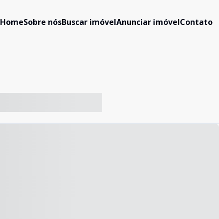
Home
Sobre nós
Buscar imóvel
Anunciar imóvel
Contato
-- ----- ----- --- ------