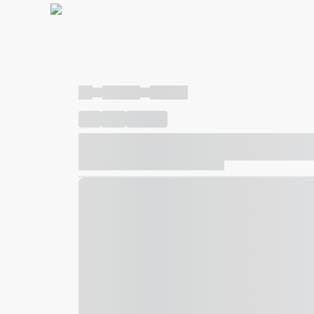
----
----- -----
----- -----
----
-----
---- ------
----- ----- -- ------ ---- ---- -- ---
----- ----- -- ------ ----- ----- -- ------