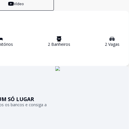
Vídeo
itório
s
2
Banheiro
s
2
Vaga
s
UM SÓ LUGAR
s os bancos e consiga a