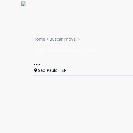
Home
Buscar imóvel
...
Casa
VENDA E ALUGUEL
Cód:
134
...
São Paulo - SP