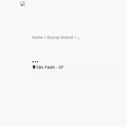
Home
Buscar imóvel
...
Loja
VENDA
Cód:
979
...
São Paulo - SP