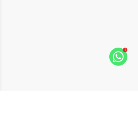
1
ide
t slide
Cód:
351
Comparar