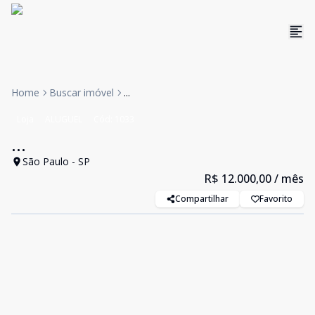
Home
Buscar imóvel
...
Loja
ALUGUEL
Cód:
1033
...
São Paulo - SP
R$ 12.000,00
/ mês
Compartilhar
Favorito