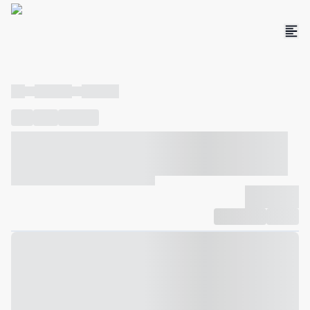
----
----- -----
----- -----
----
-----
---- ------
----- ----- -- ------ ---- ---- -- ----- ----- -----
--- ------
----- ----- -- ------ ----- ----- -- ------
-------------
Compartilhar
Favorito