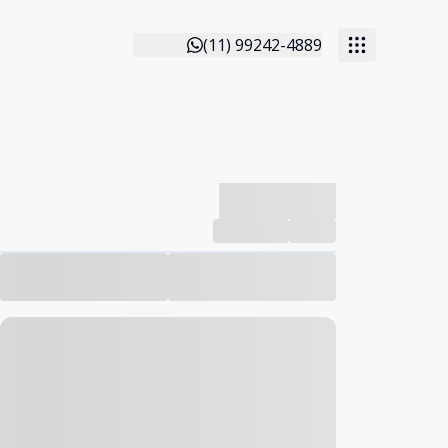
(11) 99242-4889
-------------
Compartilhar
Favorito