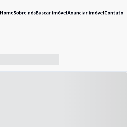
Home
Sobre nós
Buscar imóvel
Anunciar imóvel
Contato
-- ----- ----- --- ------