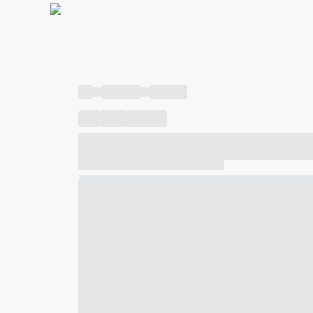
----
----- -----
----- -----
----
-----
---- ------
----- ----- -- ------ ---- ---- -- ---
----- ----- -- ------ ----- ----- -- ------