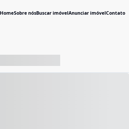
Home
Sobre nós
Buscar imóvel
Anunciar imóvel
Contato
-- ----- ----- --- ------