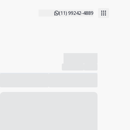
(11) 99242-4889
-------------
Compartilhar
Favorito