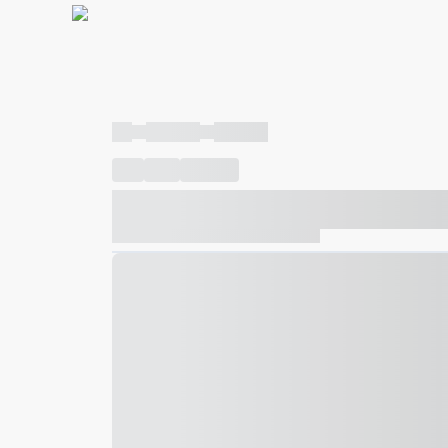
----
----- -----
----- -----
----
-----
---- ------
----- ----- -- ------ ---- ---- -- ---
----- ----- -- ------ ----- ----- -- ------