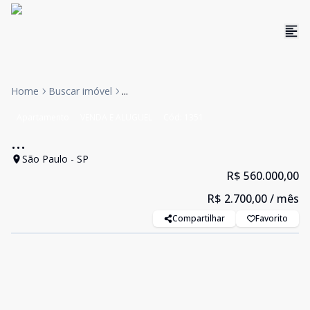
Home
Buscar imóvel
...
Apartamento
VENDA E ALUGUEL
Cód:
1351
...
São Paulo - SP
R$ 560.000,00
R$ 2.700,00
/ mês
Compartilhar
Favorito