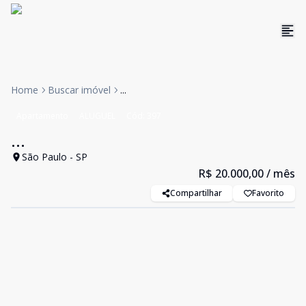
Home
Buscar imóvel
...
Apartamento
ALUGUEL
Cód:
397
...
São Paulo - SP
R$ 20.000,00
/ mês
Compartilhar
Favorito