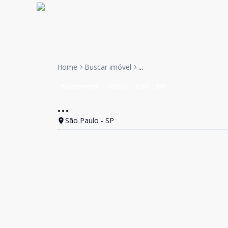
Home
Buscar imóvel
...
Apartamento
VENDA
Cód:
1399
...
São Paulo - SP