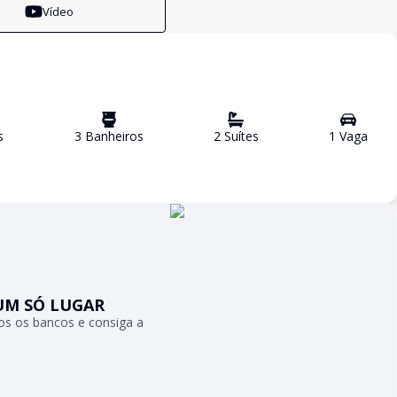
Vídeo
s
3
Banheiro
s
2
Suíte
s
1
Vaga
UM SÓ LUGAR
s os bancos e consiga a