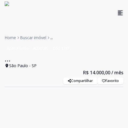
Home
Buscar imóvel
...
Apartamento
ALUGUEL
Cód:
1387
...
São Paulo - SP
R$ 14.000,00
/ mês
Compartilhar
Favorito