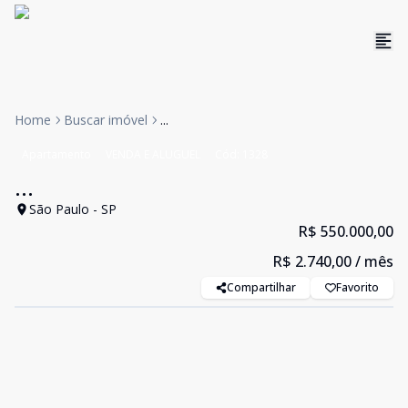
Home
Buscar imóvel
...
Apartamento
VENDA E ALUGUEL
Cód:
1328
...
São Paulo - SP
R$ 550.000,00
R$ 2.740,00
/ mês
Compartilhar
Favorito