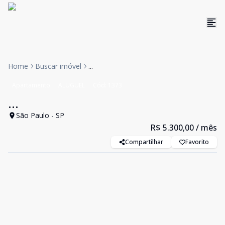
Home
Buscar imóvel
...
Apartamento
ALUGUEL
Cód:
1373
...
São Paulo - SP
R$ 5.300,00
/ mês
Compartilhar
Favorito