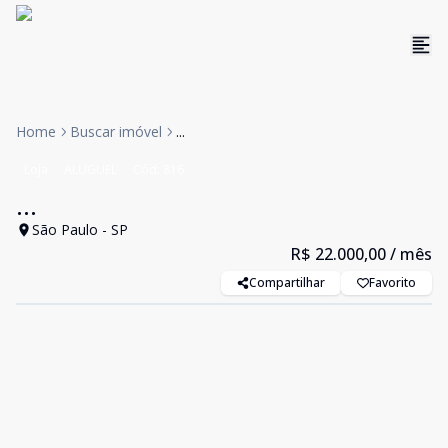
Home
Buscar imóvel
...
Loja
ALUGUEL
Cód:
816
...
São Paulo - SP
R$ 22.000,00
/ mês
Compartilhar
Favorito