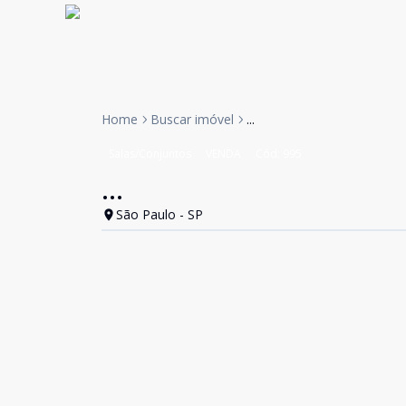
Home
Buscar imóvel
...
Salas/Conjuntos
VENDA
Cód:
995
...
São Paulo - SP