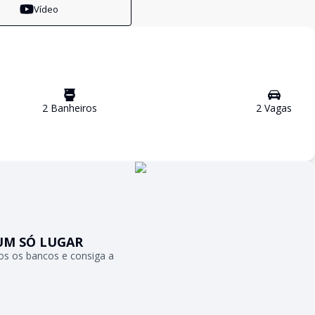
Vídeo
2
Banheiro
s
2
Vaga
s
UM SÓ LUGAR
s os bancos e consiga a