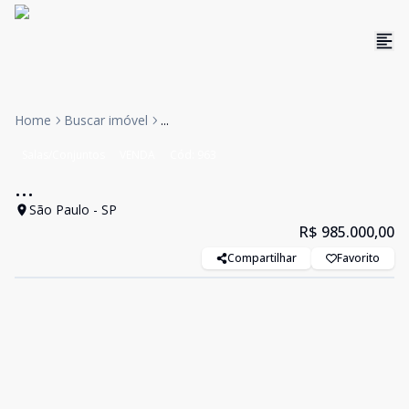
Home
Buscar imóvel
...
Salas/Conjuntos
VENDA
Cód:
963
...
São Paulo - SP
R$ 985.000,00
Compartilhar
Favorito