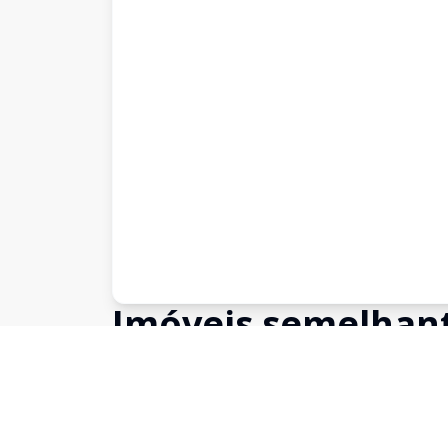
Imóveis semelhan
Confira imóveis semelhantes
Cód:
1360
Comparar