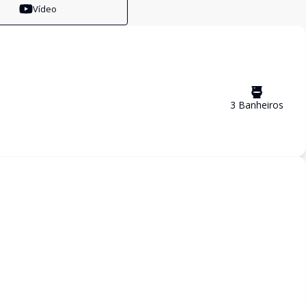
Vídeo
3
Banheiro
s