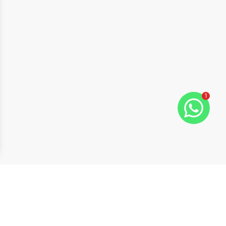
1
ide
t slide
Cód:
1352
Comparar