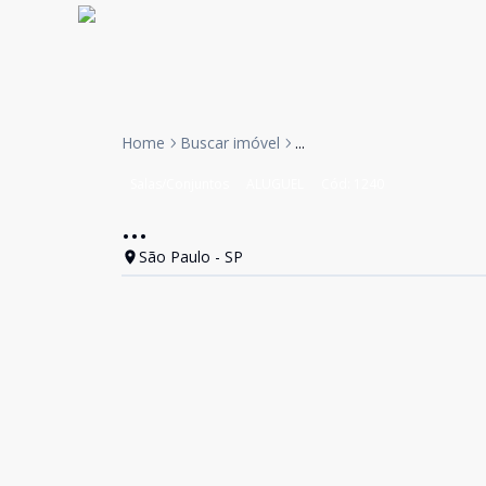
Home
Buscar imóvel
...
Salas/Conjuntos
ALUGUEL
Cód:
1240
...
São Paulo - SP