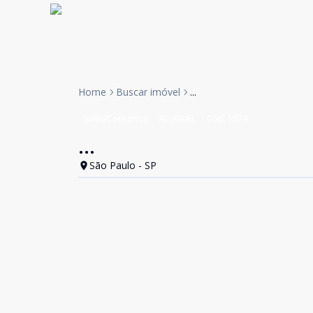
Home
Buscar imóvel
...
Salas/Conjuntos
ALUGUEL
Cód:
1074
...
São Paulo - SP