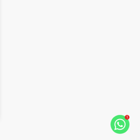
1
ide
t slide