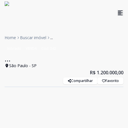
Home
Buscar imóvel
...
Sobrado
VENDA
Cód:
342
...
São Paulo - SP
R$ 1.200.000,00
Compartilhar
Favorito