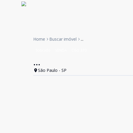
Home
Buscar imóvel
...
Sobrado
VENDA
Cód:
370
...
São Paulo - SP