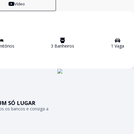
Vídeo
itório
s
3
Banheiro
s
1
Vaga
UM SÓ LUGAR
s os bancos e consiga a