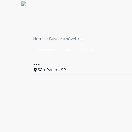
Home
Buscar imóvel
...
Apartamento
VENDA
Cód:
347
...
São Paulo - SP