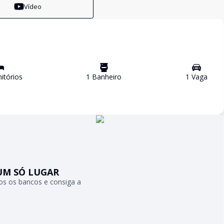
Vídeo
tório
s
1
Banheiro
1
Vaga
UM SÓ LUGAR
s os bancos e consiga a