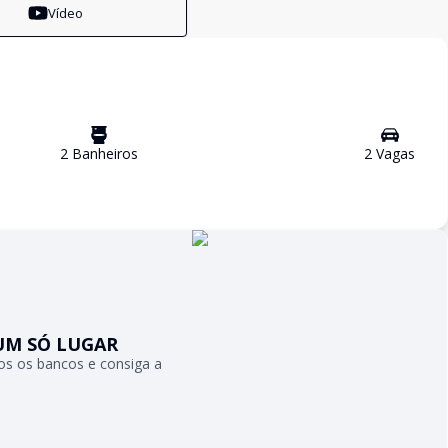
Vídeo
2
Banheiro
s
2
Vaga
s
UM SÓ LUGAR
s os bancos e consiga a