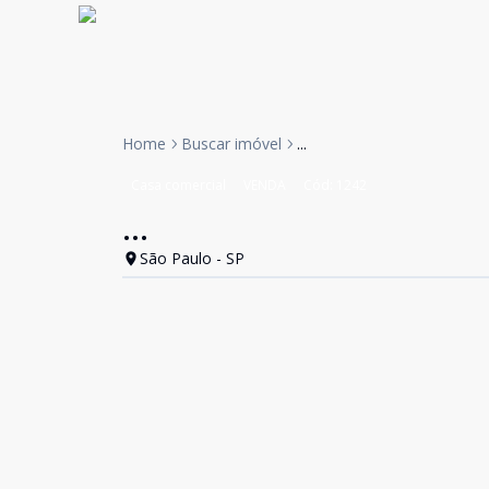
Home
Buscar imóvel
...
Casa comercial
VENDA
Cód:
1242
...
São Paulo - SP