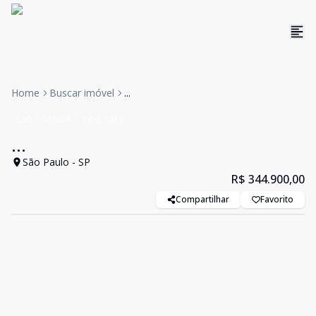
Home
Buscar imóvel
...
Loft
VENDA
Cód:
1019
...
São Paulo - SP
R$ 344.900,00
Compartilhar
Favorito