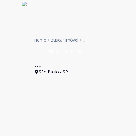
Home
Buscar imóvel
...
Loft
VENDA
Cód:
1185
...
São Paulo - SP