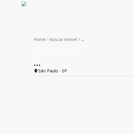
Home
Buscar imóvel
...
Loft
VENDA
Cód:
1331
...
São Paulo - SP