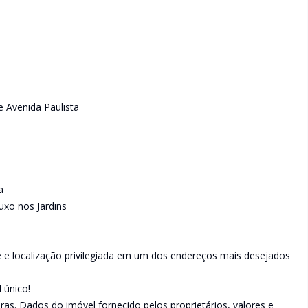
e Avenida Paulista
a
uxo nos Jardins
 e localização privilegiada em um dos endereços mais desejados
 único!
as. Dados do imóvel fornecido pelos proprietários, valores e