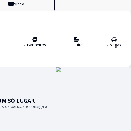
Vídeo
2
Banheiro
s
1
Suíte
2
Vaga
s
UM SÓ LUGAR
s os bancos e consiga a