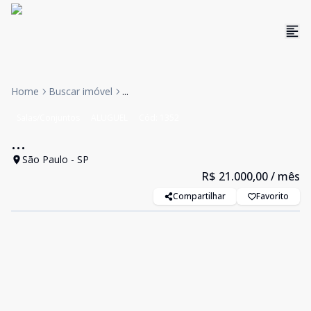
Home
Buscar imóvel
...
Salas/Conjuntos
ALUGUEL
Cód:
1352
...
São Paulo - SP
R$ 21.000,00
/ mês
Compartilhar
Favorito