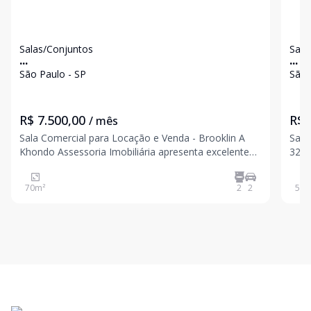
Salas/Conjuntos
Sala
...
...
São Paulo - SP
São 
R$ 7.500,00
R$ 
/ mês
Sala Comercial para Locação e Venda - Brooklin A
Sala
Khondo Assessoria Imobiliária apresenta excelente
3229- Jardins A
oportunidade para o seu negócio em um dos
apre
endereços mais valorizados do Brooklin e na região
loca
70
m²
2
2
50
m
da Berrini. Endereço: Rua Arandu, 205 - 13º andar
região 
Com
50