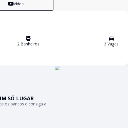
Vídeo
2
Banheiro
s
3
Vaga
s
UM SÓ LUGAR
s os bancos e consiga a