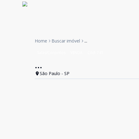
Home
Buscar imóvel
...
Salas/Conjuntos
VENDA
Cód:
741
...
São Paulo - SP